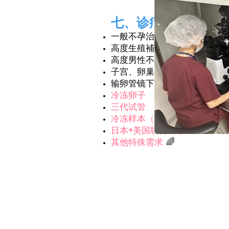
七、诊疗内容
一般不孕治疗
高度生殖補助医疗（体外受精·
高度男性不育治疗
子宫、卵巢的再生医疗在不孕
输卵管镜下输卵管成形术
冷冻卵子
三代试管
冷冻样本（胚胎、未受精卵、
​日本+美国联合助孕
其他特殊需求
🌈