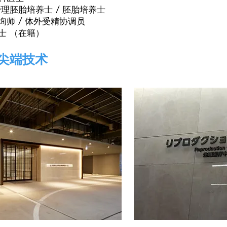
理胚胎培养士 / 胚胎培养士
师 / 体外受精协调员
士 （在籍）
尖端技术