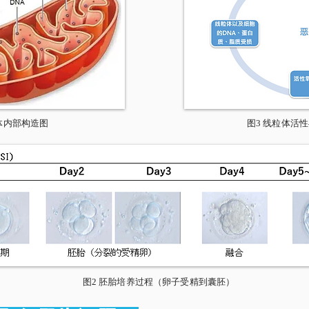
粒体内部构造图
​图3 线粒体
图2 胚胎培养过程（卵子受精到囊胚）