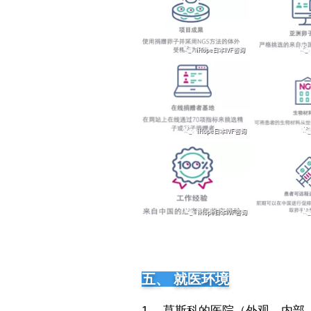
五、 就医环境
​1、 莫斯科的医院（外观、内